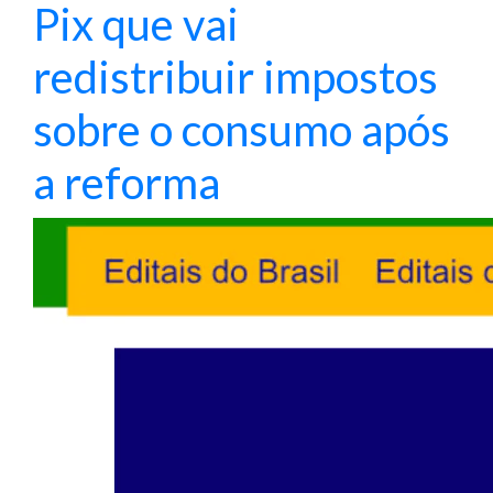
Pix que vai
redistribuir impostos
sobre o consumo após
a reforma