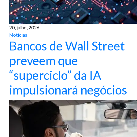
20, julho, 2026
Notícias
Bancos de Wall Street
preveem que
“superciclo” da IA
impulsionará negócios