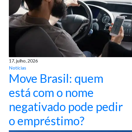
17, julho, 2026
Notícias
Move Brasil: quem
está com o nome
negativado pode pedir
o empréstimo?